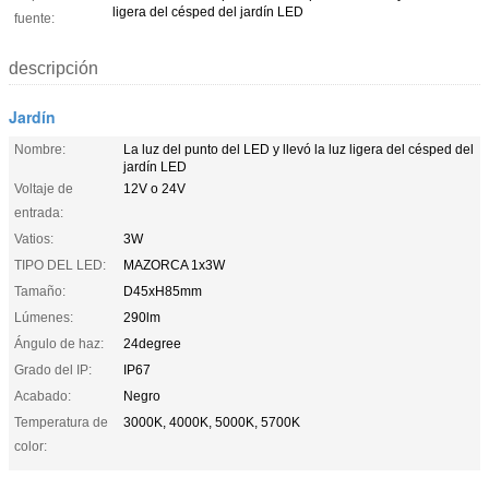
ligera del césped del jardín LED
fuente:
descripción
Jardín
Nombre:
La luz del punto del LED y llevó la luz ligera del césped del
jardín LED
Voltaje de
12V o 24V
entrada:
Vatios:
3W
TIPO DEL LED:
MAZORCA 1x3W
Tamaño:
D45xH85mm
Lúmenes:
290lm
Ángulo de haz:
24degree
Grado del IP:
IP67
Acabado:
Negro
Temperatura de
3000K, 4000K, 5000K, 5700K
color: