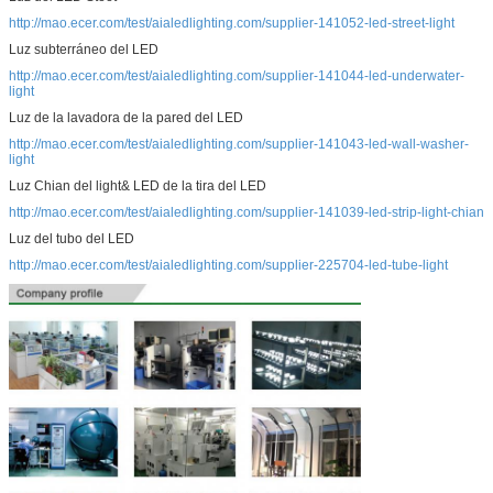
http://mao.ecer.com/test/aialedlighting.com/supplier-141052-led-street-light
Luz subterráneo del LED
Deja un mensaje
http://mao.ecer.com/test/aialedlighting.com/supplier-141044-led-underwater-
light
¡Te llamaremos pronto!
Luz de la lavadora de la pared del LED
http://mao.ecer.com/test/aialedlighting.com/supplier-141043-led-wall-washer-
light
Luz Chian del light& LED de la tira del LED
http://mao.ecer.com/test/aialedlighting.com/supplier-141039-led-strip-light-chian
Luz del tubo del LED
http://mao.ecer.com/test/aialedlighting.com/supplier-225704-led-tube-light
PRESENTACIóN