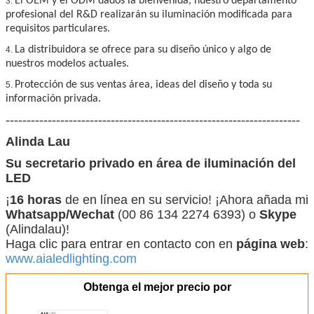
El OEM y el ODM dados la bienvenida, nuestro departamento
3.
profesional del R&D realizarán su iluminación modificada para
requisitos particulares.
La distribuidora se ofrece para su diseño único y algo de
4.
nuestros modelos actuales.
Protección de sus ventas área, ideas del diseño y toda su
5.
información privada.
----------------------------------------------------------------------
Alinda Lau
Su secretario privado en área de iluminación del
LED
¡
16 horas
de en línea en su servicio! ¡Ahora añada mi
Whatsapp/Wechat
(00 86 134 2274 6393) o
Skype
(Alindalau)!
Haga clic para entrar en contacto con en
página web
:
www.aialedlighting.com
Obtenga el mejor precio por