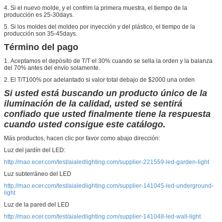
4.
Si el nuevo molde, y el confrim la primera muestra, el tiempo de la
producción es 25-30days.
5.
Si los moldes del moldeo por inyección y del plástico, el tiempo de la
producción son 35-45days.
Término del pago
1.
Aceptamos el depósito de T/T el 30% cuando se sella la orden y la balanza
del 70% antes del envío solamente.
2.
El T/T100% por adelantado si valor total debajo de $2000 una orden
Si usted está buscando un producto único de la
iluminación de la calidad, usted se sentirá
confiado que usted finalmente tiene la respuesta
cuando usted consigue este catálogo.
Más productos, hacen clic por favor como abajo dirección:
Luz del jardín del LED:
http://mao.ecer.com/test/aialedlighting.com/supplier-221559-led-garden-light
Luz subterráneo del LED
http://mao.ecer.com/test/aialedlighting.com/supplier-141045-led-underground-
light
Luz de la pared del LED
http://mao.ecer.com/test/aialedlighting.com/supplier-141048-led-wall-light