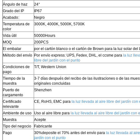
Ángulo de haz
24°
Grado del IP
IP67
Acabado:
Negro
Temperatura de
3000K, 4000K, 5000K, 5700K
color
Vida útil
50000Hours
MOQ
200PCS
El embalar
por el cartón blanco o el cartón de Brown para la luz solar del
Método del envío
Por envío express: UPS, Fedex, DHL, el ccsme para
la luz lle
libre del jardín con el punto
Condiciones de
T/T,
Western Union
pago
Tiempo de la
3-7 días después del recibo de las ilustraciones o de las mues
muestra
originales concluidas
Puerto de
Shenzhen
cargamento
Certificado
CE, RoHS, EMC para
la luz llevada al aire libre del jardín con
relevante
Ambiente de uso
Uso al aire libre para
la luz llevada al aire libre del jardín con 
Muestra
Acepte
Tipo del negocio
Fabricante
Pago
30%deposite el 70% antes del envío para
la luz llevada al aire
jardín con el punto