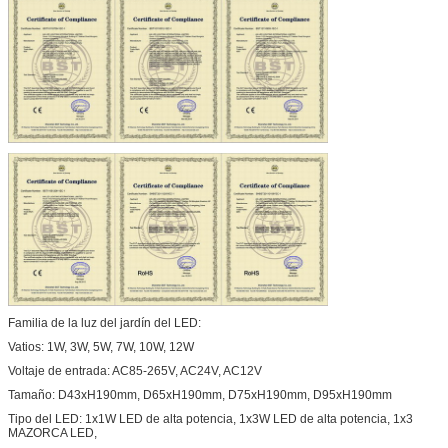
Familia de la luz del jardín del LED:
Vatios: 1W, 3W, 5W, 7W, 10W, 12W
Voltaje de entrada: AC85-265V, AC24V, AC12V
Tamaño: D43xH190mm, D65xH190mm, D75xH190mm, D95xH190mm
Tipo del LED: 1x1W LED de alta potencia, 1x3W LED de alta potencia, 1x3
MAZORCA LED,