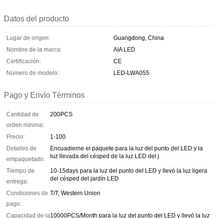
Datos del producto
Lugar de origen:
Guangdong, China
Nombre de la marca:
AIA LED
Certificación:
CE
Número de modelo:
LED-LWA055
Pago y Envío Términos
Cantidad de
200PCS
orden mínima:
Precio:
1-100
Detalles de
Encuadierne el paquete para la luz del punto del LED y la
luz llevada del césped de la luz LED del j
empaquetado:
Tiempo de
10-15days para la luz del punto del LED y llevó la luz ligera
del césped del jardín LED
entrega:
Condiciones de
T/T, Western Union
pago:
Capacidad de la
10000PCS/Month para la luz del punto del LED y llevó la luz