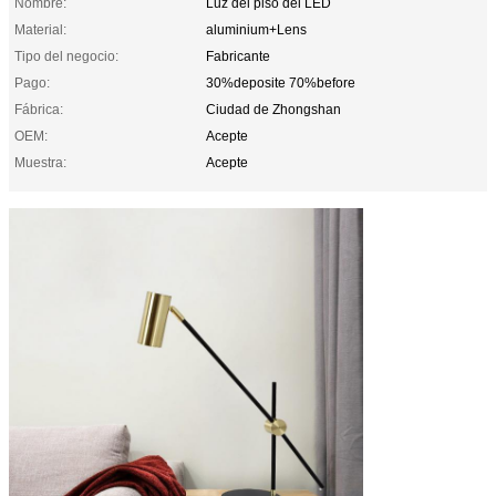
Nombre:
Luz del piso del LED
Material:
aluminium+Lens
Tipo del negocio:
Fabricante
Pago:
30%deposite 70%before
Fábrica:
Ciudad de Zhongshan
OEM:
Acepte
Muestra:
Acepte