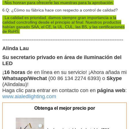
: Nos honran para ofrecerle las muestras para la aprobación.
6.Q: ¿Cómo su fábrica hace con respecto a control de calidad?
: La calidad es prioridad. damos siempre gran importancia a la
calidad conctrolling desde el principio al final.
Nuestros productos
habían ganado SAA, el CE, la UL, CUL, las BS, y las certificaciones
de RoHS.
----------------------------------------------------------------------
Alinda Lau
Su secretario privado en área de iluminación del
LED
¡
16 horas
de en línea en su servicio! ¡Ahora añada mi
Whatsapp/Wechat
(00 86 134 2274 6393) o
Skype
(Alindalau)!
Haga clic para entrar en contacto con en
página web
:
www.aialedlighting.com
Obtenga el mejor precio por