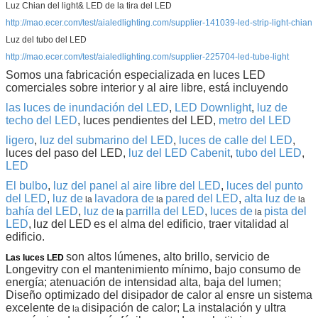
Luz Chian del light& LED de la tira del LED
http://mao.ecer.com/test/aialedlighting.com/supplier-141039-led-strip-light-chian
Luz del tubo del LED
http://mao.ecer.com/test/aialedlighting.com/supplier-225704-led-tube-light
Somos una fabricación especializada en luces LED
comerciales sobre interior y al aire libre, está incluyendo
las luces de inundación del LED
,
LED Downlight
,
luz de
techo del LED
, luces pendientes del LED,
metro del LED
ligero
,
luz del submarino del LED
,
luces de calle del LED
,
luces del paso del LED,
luz del LED Cabenit
,
tubo del LED
,
LED
El bulbo
,
luz del panel al aire libre del LED
,
luces del punto
del LED
,
luz de
lavadora de
pared del LED
,
alta luz de
la
la
la
bahía del LED
,
luz de
parrilla del LED
,
luces
de
pista del
la
la
LED
,
luz del
LED
es el alma del edificio, traer vitalidad al
edificio.
son altos lúmenes, alto brillo, servicio de
Las luces LED
Longevitry con el mantenimiento mínimo, bajo consumo de
energía; atenuación de intensidad alta, baja del lumen;
Diseño optimizado del disipador de calor al ensre un sistema
excelente de
disipación de calor; La instalación y ultra
la