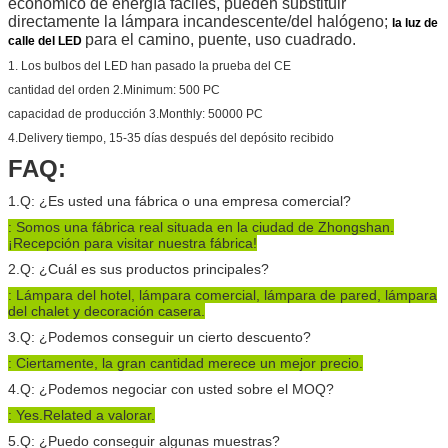
económico de energía fáciles, pueden substituir
directamente la lámpara incandescente/del halógeno;
la luz de
para el camino, puente, uso cuadrado.
calle del LED
1. Los bulbos del LED han pasado la prueba del CE
cantidad del orden 2.Minimum: 500 PC
capacidad de producción 3.Monthly: 50000 PC
4.Delivery tiempo, 15-35 días después del depósito recibido
FAQ:
1.Q: ¿Es usted una fábrica o una empresa comercial?
: Somos una fábrica real situada en la ciudad de Zhongshan.
¡Recepción para visitar nuestra fábrica!
2.Q: ¿Cuál es sus productos principales?
: Lámpara del hotel, lámpara comercial, lámpara de pared, lámpara
del chalet y decoración casera.
3.Q: ¿Podemos conseguir un cierto descuento?
: Ciertamente, la gran cantidad merece un mejor precio.
4.Q: ¿Podemos negociar con usted sobre el MOQ?
: Yes.Related a valorar.
5.Q: ¿Puedo conseguir algunas muestras?