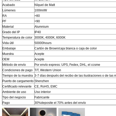
Acabado
Níquel de Matt
Lúmenes
100lm/W
RA
>80
PF
>90
Material
Alumnium
Grado del IP
IP40
Temperatura de color
3000K, 4000K, 6000K
Vida útil
50000hours
Embalaje
Cartón de Brown/caja blanca o caja de color
Muestra
Acepte
OEM
Acepte
Método de envío
Por envío express: UPS, Fedex, DHL, el ccsme
Condiciones de pago
T/T,
Western Union
Tiempo de la muestra
3-7 días después del recibo de las ilustraciones o de las 
Puerto de cargamento
Shenzhen
Certificado relevante
CE, RoHS, EMC
Ambiente de uso
Uso interior
Tipo del negocio
Fabricante
Pago
30%deposite el 70% antes del envío