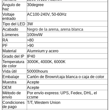
Ángulo de
30degree
haz
Voltaje
AC100-240V, 50-60Hz
entrado
Tipo del LED
3W
Acabado
Negro de la arena, arena blanca
Lúmenes
100lm/W
RA
>80
PF
>90
Material
Alumnium y acero
Grado del IP
IP40
Temperatura
3000K, 4000K, 6000K
de color
Vida útil
50000hours
Embalaje
Cartón de Brown/caja blanca o caja de color
Muestra
Acepte
OEM
Acepte
Método de
Por envío express: UPS, Fedex, DHL, el
envío
ccsme
Condiciones
T/T,
Western Union
de pago