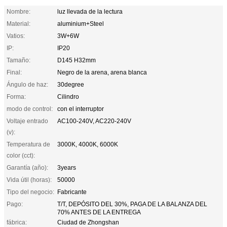
Nombre:
luz llevada de la lectura
Material:
aluminium+Steel
Vatios:
3W+6W
IP:
IP20
Tamaño:
D145 H32mm
Final:
Negro de la arena, arena blanca
Ángulo de haz:
30degree
Forma:
Cilindro
modo de control:
con el interruptor
Voltaje entrado
AC100-240V, AC220-240V
(v):
Temperatura de
3000K, 4000K, 6000K
color (cct):
Garantía (año):
3years
Vida útil (horas):
50000
Tipo del negocio:
Fabricante
Pago:
T/T, DEPÓSITO DEL 30%, PAGA DE LA BALANZA DEL
70% ANTES DE LA ENTREGA
fábrica:
Ciudad de Zhongshan