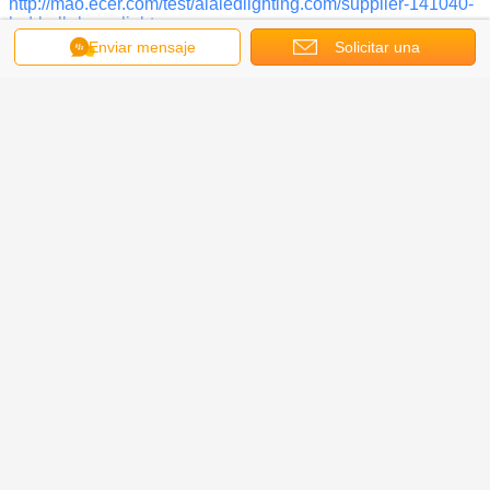
Enviar mensaje
Solicitar una
cotización
Perfil de compañía
Embalaje y envío
FAQ
¿1), es usted una fábrica o una empresa comercial?
 Somos una fábrica real situada en la ciudad de Zhongshan. 
¡Recepción para visitar nuestra fábrica!
¿2), cuál son sus productos principales?