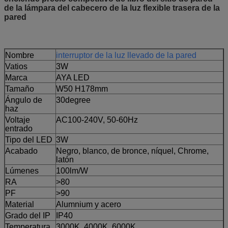
de la lámpara del cabecero de la luz flexible trasera de la
pared
Nombre
interruptor de la luz llevado de la pared
Vatios
3W
Marca
AYA LED
Tamaño
W50 H178mm
Ángulo de
30degree
haz
Voltaje
AC100-240V, 50-60Hz
entrado
Tipo del LED
3W
Acabado
Negro, blanco, de bronce, níquel, Chrome,
latón
Lúmenes
100lm/W
RA
>80
PF
>90
Material
Alumnium y acero
Grado del IP
IP40
Temperatura
3000K, 4000K, 6000K