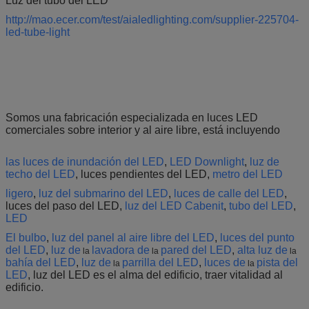
Luz del tubo del LED
http://mao.ecer.com/test/aialedlighting.com/supplier-225704-
led-tube-light
Somos una fabricación especializada en luces LED
comerciales sobre interior y al aire libre, está incluyendo
las luces de inundación del LED
,
LED Downlight
,
luz de
techo del LED
, luces pendientes del LED,
metro del LED
ligero
,
luz del submarino del LED
,
luces de calle del LED
,
luces del paso del LED,
luz del LED Cabenit
,
tubo del LED
,
LED
El bulbo
,
luz del panel al aire libre del LED
,
luces del punto
del LED
,
luz de
lavadora de
pared del LED
,
alta luz de
la
la
la
bahía del LED
,
luz de
parrilla del LED
,
luces
de
pista del
la
la
LED
,
luz del
LED
es el alma del edificio, traer vitalidad al
edificio.