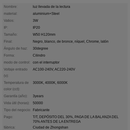
Nombre:
luz llevada de la lectura
material:
aluminium+Steel
Vatios:
3W
IP:
IP20
Tamaño:
W50 H120mm
Final:
Negro, blanco, de bronce, níquel, Chrome, latón
Ángulo de haz:
30degree
Forma:
Cilindro
modo de control:
con el interruptor
Voltaje entrado
AC100-240V, AC220-240V
(v):
Temperatura de
3000K, 4000K, 6000K
color (cct):
Garantía (año):
3years
Vida útil (horas):
50000
Tipo del negocio:
Fabricante
Pago:
T/T, DEPÓSITO DEL 30%, PAGA DE LA BALANZA DEL
70% ANTES DE LA ENTREGA
fábrica:
Ciudad de Zhongshan