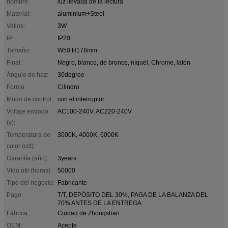
nombre:
luz llevada de la lectura
Material:
aluminium+Steel
Vatios:
3W
IP:
IP20
Tamaño:
W50 H178mm
Final:
Negro, blanco, de bronce, níquel, Chrome, latón
Ángulo de haz:
30degree
Forma:
Cilindro
Modo de control:
con el interruptor
Voltaje entrado
AC100-240V, AC220-240V
(v):
Temperatura de
3000K, 4000K, 6000K
color (cct):
Garantía (año):
3years
Vida útil (horas):
50000
Tipo del negocio:
Fabricante
Pago:
T/T, DEPÓSITO DEL 30%, PAGA DE LA BALANZA DEL
70% ANTES DE LA ENTREGA
Fábrica:
Ciudad de Zhongshan
OEM:
Acepte