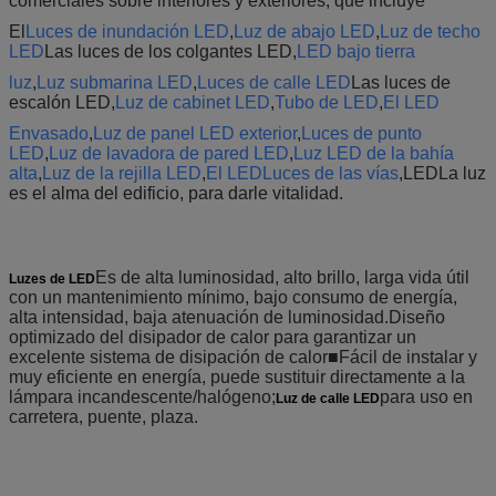
comerciales sobre interiores y exteriores, que incluye
El
Luces de inundación LED
,
Luz de abajo LED
,
Luz de techo
LED
Las luces de los colgantes LED,
LED bajo tierra
luz
,
Luz submarina LED
,
Luces de calle LED
Las luces de
escalón LED,
Luz de cabinet LED
,
Tubo de LED
,
El LED
Envasado
,
Luz de panel LED exterior
,
Luces de punto
LED
,
Luz de lavadora de pared LED
,
Luz LED de la bahía
alta
,
Luz de la rejilla LED
,
El LED
Luces de las vías
,LED
La luz
es el alma del edificio, para darle vitalidad.
Es de alta luminosidad, alto brillo, larga vida útil
Luzes de LED
con un mantenimiento mínimo, bajo consumo de energía,
alta intensidad, baja atenuación de luminosidad.Diseño
optimizado del disipador de calor para garantizar un
excelente sistema de disipación de calor■Fácil de instalar y
muy eficiente en energía, puede sustituir directamente a la
lámpara incandescente/halógeno;
para uso en
Luz de calle LED
carretera, puente, plaza.