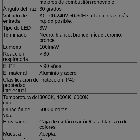
motores de combustión renovable.
Ángulo del haz
30 grados
Voltado de
AC100-240V,50-60Hz, el cual es el más
entrada
rápido posible.
Tipo de LED
3W
Terminado
Negro, blanco, bronce, níquel, cromo,
bronce
Lumens
100lm/W
Reacción
> 80
respiratoria
El PF
> 90 años
El material
Aluminio y acero
Clasificación de
Protección IP40
propiedad
intelectual
Temperatura del
3000K, 4000K, 6000K
color
Duración de
50000 horas
vida
Envasado
Caja de cartón marrón/Caja blanca o de
colores
Muestra
Acepta.